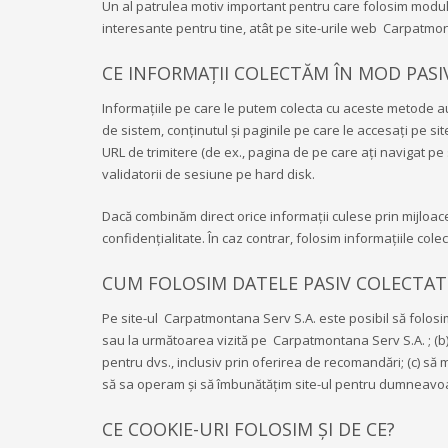
Un al patrulea motiv important pentru care folosim module
interesante pentru tine, atât pe site-urile web Carpatmont
CE INFORMAȚII COLECTĂM ÎN MOD PASI
Informațiile pe care le putem colecta cu aceste metode aut
de sistem, conținutul și paginile pe care le accesați pe si
URL de trimitere (de ex., pagina de pe care ați navigat p
validatorii de sesiune pe hard disk.
Dacă combinăm direct orice informații culese prin mijloac
confidențialitate. În caz contrar, folosim informațiile col
CUM FOLOSIM DATELE PASIV COLECTAT
Pe site-ul Carpatmontana Serv S.A. este posibil să folosim 
sau la următoarea vizită pe Carpatmontana Serv S.A. ; (b) 
pentru dvs., inclusiv prin oferirea de recomandări; (c) să mo
să sa operam și să îmbunătățim site-ul pentru dumneavo
CE COOKIE-URI FOLOSIM ȘI DE CE?