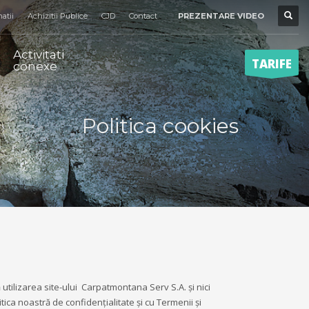
atii
Achizitii Publice
CJD
Contact
PREZENTARE VIDEO
×
Activitati
TARIFE
conexe
Politica cookies
 utilizarea site-ului Carpatmontana Serv S.A. și nici
tica noastră de confidențialitate și cu Termenii și