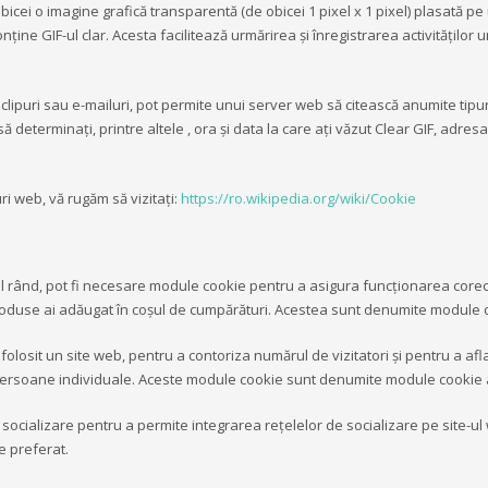
bicei o imagine grafică transparentă (de obicei 1 pixel x 1 pixel) plasată pe 
ine GIF-ul clar. Acesta facilitează urmărirea și înregistrarea activităților
eoclipuri sau e-mailuri, pot permite unui server web să citească anumite tipur
 determinați, printre altele , ora și data la care ați văzut Clear GIF, adres
i web, vă rugăm să vizitați:
https://ro.wikipedia.org/wiki/Cookie
rimul rând, pot fi necesare module cookie pentru a asigura funcţionarea core
e produse ai adăugat în coşul de cumpărături. Acestea sunt denumite module c
folosit un site web, pentru a contoriza numărul de vizitatori şi pentru a af
 cu persoane individuale. Aceste module cookie sunt denumite module cookie a
socializare pentru a permite integrarea reţelelor de socializare pe site-ul w
e preferat.