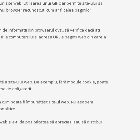
un site web. Utilizarea unui GIF clar permite site-ului să
 unui browser recunoscut, cum ar fi calea paginilor
i de informații din browserul dvs., să verifice dacă ați
a IP a computerului și adresa URL a paginii web din care a
ctă a site-ului web. De exemplu, fără module cookie, poate
ookie obligatorii.
la cum poate fi îmbunătăţit site-ul web. Nu asociem
nalitice.
eb şi a-ţi da posibilitatea să apreciezi sau să distribui