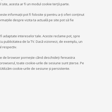
el site, acesta ar fi un modul cookie terță parte.
te informaţii pot fi folosite şi pentru a-ţi oferi conţinut
aţiile despre vizita ta actuală pe site pot să fie
 fi adaptate intereselor tale. Aceste reclame pot, spre
 cu publicitatea de la TV. Dacă vizionezi, de exemplu, un
l respectiv.
iune de browser pornește când deschideți fereastra
browserul, toate cookie-urile de sesiune sunt șterse. Pe
Utilizăm cookie-urile de sesiune și persistente.