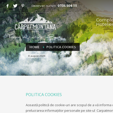
Rezervari turism:
0735 506 111
Player
video
Compl
Hotelie
HOME
POLITICA COOKIES
8 august 2026
POLITICA COOKIES
Această politică de cookie-uri are scopul de a vă informa d
prelucrarea informațiilor personale pe site-ul Carpatmontan