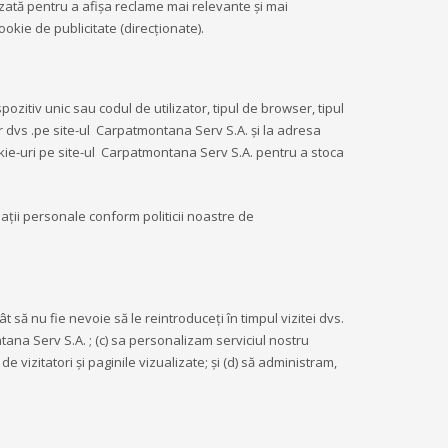
zată pentru a afişa reclame mai relevante şi mai
okie de publicitate (direcţionate).
zitiv unic sau codul de utilizator, tipul de browser, tipul
or dvs .pe site-ul Carpatmontana Serv S.A. și la adresa
kie-uri pe site-ul Carpatmontana Serv S.A. pentru a stoca
ații personale conform politicii noastre de
 să nu fie nevoie să le reintroduceți în timpul vizitei dvs.
tana Serv S.A. ; (c) sa personalizam serviciul nostru
de vizitatori și paginile vizualizate; și (d) să administram,