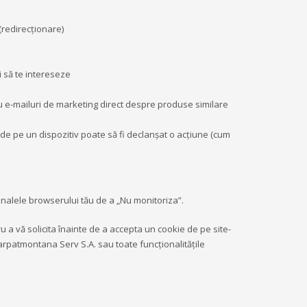
 (redirecţionare)
i să te intereseze
sau e-mailuri de marketing direct despre produse similare
 de pe un dispozitiv poate să fi declanşat o acţiune (cum
mnalele browserului tău de a „Nu monitoriza”.
 a vă solicita înainte de a accepta un cookie de pe site-
 Carpatmontana Serv S.A. sau toate funcționalitățile