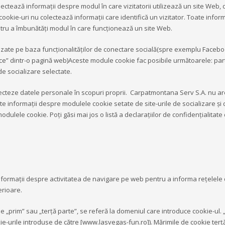
ectează informații despre modul în care vizitatorii utilizează un site Web, d
kie-uri nu colectează informații care identifică un vizitator. Toate inform
ntru a îmbunătăți modul în care funcționează un site Web.
lizate pe baza funcționalităților de conectare socială(spre exemplu Facebo
lace” dintr-o pagină web)Aceste module cookie fac posibile următoarele: par
 de socializare selectate.
lecteze datele personale în scopuri proprii. Carpatmontana Serv S.A. nu are
lte informaţii despre modulele cookie setate de site-urile de socializare şi
 modulele cookie. Poţi găsi mai jos o listă a declaraţiilor de confidenţialitat
formații despre activitatea de navigare pe web pentru a informa rețelele de 
erioare.
„prim” sau „terță parte”, se referă la domeniul care introduce cookie-ul. „
okie-urile introduse de către [www.lasvegas-fun.ro]). Mărimile de cookie ter