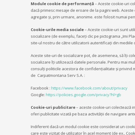
Module cookie de performanță
– Aceste cookie-uri col
dacă primesc mesaje de eroare de la pagini web. Aceste coo
agregate și, prin urmare, anonime. este folosit numai pe
Cookie-urile media sociale
– Aceste cookie-uri sunt uti
socializare (de exemplu, faceți clic pe pictograma „Imi P
site-ul nostru de către utilizatorii autentificaţi din mediile
Aceste site-uri de socializare pot, de asemenea, să îţi co
socializare îţi utilizează datele personale. Pentru mai mu
consulţi politicile acestora de confidenţialitate şi privind
de Carpatmontana Serv S.A. :
Facebook :
https://www.facebook.com/about/privacy
Google:
https://policies.google.com/privacy?hl=gb
Cookie-uri publicitare
– aceste cookie-uri colectează in
oferi publicitate vizată pe baza activității de navigare ant
Indiferent dacă un modul cookie este considerat un cookie 
care este vizitat de utilizator în acel moment (de ex., Co