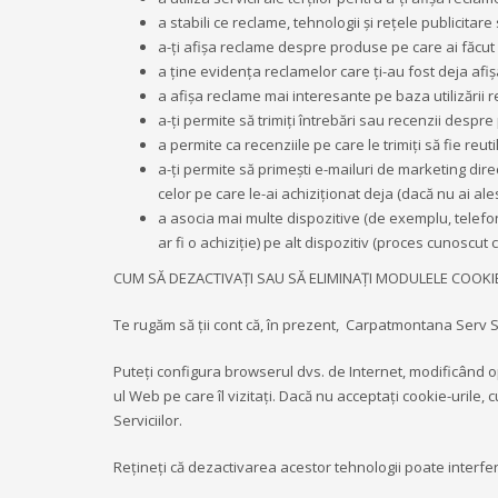
a stabili ce reclame, tehnologii şi reţele publicitar
a-ţi afişa reclame despre produse pe care ai făcut c
a ţine evidenţa reclamelor care ţi-au fost deja a
a afişa reclame mai interesante pe baza utilizării r
a-ţi permite să trimiţi întrebări sau recenzii desp
a permite ca recenziile pe care le trimiţi să fie re
a-ţi permite să primeşti e-mailuri de marketing dire
celor pe care le-ai achiziţionat deja (dacă nu ai ale
a asocia mai multe dispozitive (de exemplu, telefon
ar fi o achiziţie) pe alt dispozitiv (proces cunoscut
CUM SĂ DEZACTIVAȚI SAU SĂ ELIMINAȚI MODULELE COOKI
Te rugăm să ţii cont că, în prezent, Carpatmontana Serv S
Puteți configura browserul dvs. de Internet, modificând op
ul Web pe care îl vizitați. Dacă nu acceptați cookie-urile, 
Serviciilor.
Rețineți că dezactivarea acestor tehnologii poate interfera