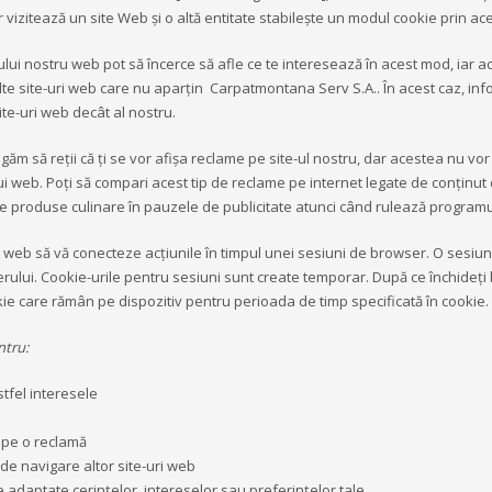
or vizitează un site Web și o altă entitate stabilește un modul cookie prin ac
lui nostru web pot să încerce să afle ce te interesează în acest mod, iar aces
e site-uri web care nu aparţin Carpatmontana Serv S.A.. În acest caz, inform
ite-uri web decât al nostru.
găm să reţii că ţi se vor afişa reclame pe site-ul nostru, dar acestea nu vor
lui web. Poţi să compari acest tip de reclame pe internet legate de conţinut
e produse culinare în pauzele de publicitate atunci când rulează programu
uri web să vă conecteze acțiunile în timpul unei sesiuni de browser. O ses
rului. Cookie-urile pentru sesiuni sunt create temporar. După ce închideți 
ie care rămân pe dispozitiv pentru perioada de timp specificată în cookie. 
ntru:
astfel interesele
c pe o reclamă
de navigare altor site-uri web
ame adaptate cerinţelor, intereselor sau preferinţelor tale