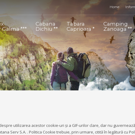
Home
Inform
ex
Cabana
Tabara
Camping
r Galma ***
Dichiu **
Caprioara *
Zanoaga **
espre utilizarea acestor cookie-uri și a GIF-urilor clare, dar nu guvernează
a Serv S.A. . Politica Cookie trebuie, prin urmare, citită în legătură cu Poli