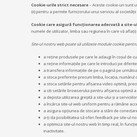
Cookie-urile strict necesare
– Aceste cookie-uri sunt ut
(ii) pentru a permite furnizorului unui serviciu al societăți
Cookie care asigură funcţionarea adecvată a site-u
numele de utilizator, limba sau regiunea în care vă aflați) 
Site-ul nostru web poate să utilizeze module cookie pentru
a reţine produsele pe care le adaugi în coşul de cu
a reţine informaţiile pe care le introduci pe diferit
a transfera informaţiile de pe o pagină pe următo
a stoca preferinţe precum limba, locaţia, numărul de
a stoca setările pentru afişarea video optimă, pr
a citi setările browserului pentru afişarea optimă a
a depista utilizarea greşită a site-ului şi a servic
a încărca site-ul web uniform pentru a rămâne acce
a asigura opţiunea de stocare a stării de conectare 
a-ţi da posibilitatea să oferi feedback pe site-ul n
a optimiza site-ul nostru web în timp real, în funcţ
inactivitate.