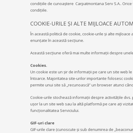
condițiile de cunoaștere Carpatmontana Serv S.A.. Orice ter
condițiile.
COOKIE-URILE ȘI ALTE MIJLOACE AUTO
În această politică de cookie, cookie-urile și alte mijloa
enunțate în această secțiune.
00:00
Această secțiune oferă mai multe informații despre unele
Cookies.
Un cookie este un șir de informații pe care un site web le 
întoarce. Majoritatea site-urilor importante folosesc cooki
permite unui site să „recunoască” un browser atunci când
Cookie-urile stochează informații despre activitățile dvs
ușor la un site web sau la altă platformă pe care ați vizita
funcționalitatea Serviciului.
GIF-uri clare
GIF-urile clare (cunoscute și sub denumirea de „beaconuri w