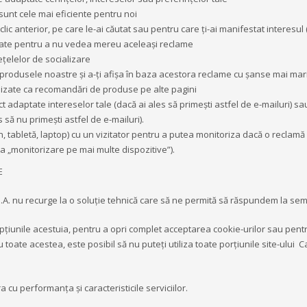
e sunt cele mai eficiente pentru noi
lic anterior, pe care le-ai căutat sau pentru care ţi-ai manifestat interesul
fişate pentru a nu vedea mereu aceleaşi reclame
eţelelor de socializare
re produsele noastre şi a-ţi afişa în baza acestora reclame cu şanse mai mar
utilizate ca recomandări de produse pe alte pagini
ct adaptate intereselor tale (dacă ai ales să primeşti astfel de e-mailuri) 
s să nu primeşti astfel de e-mailuri).
, tabletă, laptop) cu un vizitator pentru a putea monitoriza dacă o reclamă
 ca „monitorizare pe mai multe dispozitive”).
E
.A. nu recurge la o soluţie tehnică care să ne permită să răspundem la se
țiunile acestuia, pentru a opri complet acceptarea cookie-urilor sau pentru
cu toate acestea, este posibil să nu puteți utiliza toate porțiunile site-ului
 cu performanța și caracteristicile serviciilor.