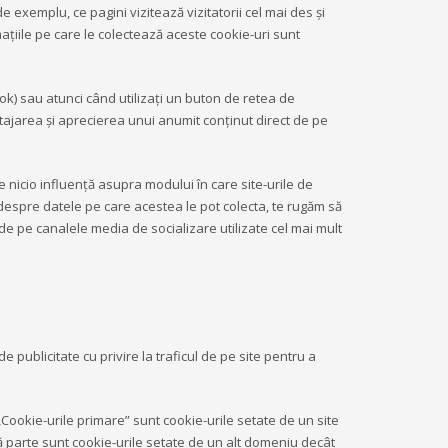
e exemplu, ce pagini vizitează vizitatorii cel mai des și
ațiile pe care le colectează aceste cookie-uri sunt
ok) sau atunci când utilizați un buton de retea de
tajarea şi aprecierea unui anumit conţinut direct de pe
 nicio influenţă asupra modului în care site-urile de
 despre datele pe care acestea le pot colecta, te rugăm să
e de pe canalele media de socializare utilizate cel mai mult
publicitate cu privire la traficul de pe site pentru a
Cookie-urile primare” sunt cookie-urile setate de un site
ță parte sunt cookie-urile setate de un alt domeniu decât