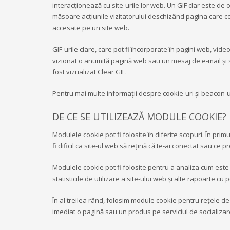
interacționează cu site-urile lor web. Un GIF clar este de o
măsoare acțiunile vizitatorului deschizând pagina care conț
accesate pe un site web.
GIF-urile clare, care pot fi încorporate în pagini web, vid
vizionat o anumită pagină web sau un mesaj de e-mail și să
fost vizualizat Clear GIF.
Pentru mai multe informații despre cookie-uri și beacon-ur
DE CE SE UTILIZEAZĂ MODULE COOKIE?
Modulele cookie pot fi folosite în diferite scopuri. În p
fi dificil ca site-ul web să reţină că te-ai conectat sau c
Modulele cookie pot fi folosite pentru a analiza cum este 
statisticile de utilizare a site-ului web şi alte rapoarte
În al treilea rând, folosim module cookie pentru reţele de 
imediat o pagină sau un produs pe serviciul de socializar