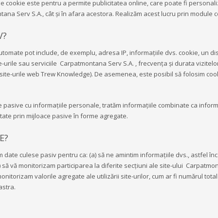
 cookie este pentru a permite publicitatea online, care poate fi personali
ana Serv S.A., cât şi în afara acestora. Realizăm acest lucru prin module co
V?
omate pot include, de exemplu, adresa IP, informațiile dvs. cookie, un dispo
te-urile sau serviciile Carpatmontana Serv S.A. , frecvența și durata vizitel
e site-urile web Trew Knowledge). De asemenea, este posibil să folosim coo
e pasive cu informațiile personale, tratăm informațiile combinate ca inform
ectate prin mijloace pasive în forme agregate.
E?
date culese pasiv pentru ca: (a) să ne amintim informațiile dvs., astfel încât
să vă monitorizam participarea la diferite secțiuni ale site-ului Carpatmon
nitorizam valorile agregate ale utilizării site-urilor, cum ar fi numărul total 
astra.