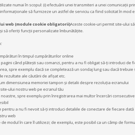
ilizate numai în scopul: (i) efectuării unei transmiteri a unei comunicații p
i informaționale să furnizeze un astfel de serviciu ca fiind solicitat în mod ex
lui web (module cookie obligatorii)
Aceste cookie-uri permit site-ului să
și să oferiți funcții personalizate îmbunătățite.
:
mpărături în timpul cumpărăturilor online
e pagini când plăteşti sau comanzi, pentru a nu fi obligat să-ţi introduci de f
area, spre exemplu dacă se completează un sondaj lung sau dacă trebuie s
 rezultate ale căutării de afişat etc.
ecum dimensiunea memoriei tampon şi detalii despre rezoluţia ecranului
 site-ului nostru web pe ecranul tău
iilor noastre, spre exemplu prin înregistrarea mai multor încercări consecuti
sibil
pentru a nu fi nevoit să-ţi introduci detaliile de conectare de fiecare dată
ostru web
ie de modul în care îl utilizezi; de exemplu, este posibil ca un câmp de for