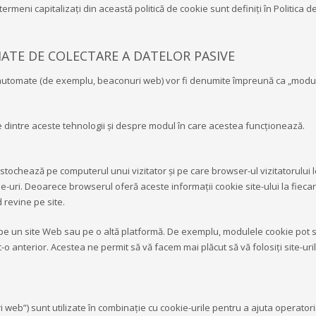
meni capitalizați din această politică de cookie sunt definiți în Politica de 
MATE DE COLECTARE A DATELOR PASIVE
ce automate (de exemplu, beaconuri web) vor fi denumite împreună ca „module 
 dintre aceste tehnologii și despre modul în care acestea funcționează.
stochează pe computerul unui vizitator și pe care browser-ul vizitatorului le
e-uri. Deoarece browserul oferă aceste informații cookie site-ului la fiecare
 revine pe site.
. pe un site Web sau pe o altă platformă. De exemplu, modulele cookie pot
t-o ​​anterior. Acestea ne permit să vă facem mai plăcut să vă folosiți site-ur
eb”) sunt utilizate în combinație cu cookie-urile pentru a ajuta operatorii s