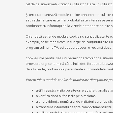
cel de pe site-ul web vizitat de utilizator. Dacă un utilizat
Şi terţii care setează module cookie prin intermediul site-u
sau reclame care este mai probabil să te intereseze pe alt
combinate cu informaţii de la vizitele anterioare pe alte s
Chiar dacă astfel de module cookie nu sunt utilizate, te ru
exemplu, să fie modificate în funcţie de conţinutul site-u
program culinar la TV, vei vedea deseori o reclamă despr
Cookie-urile pentru sesiuni permit operatorilor de site-
browserului și se termină când închideți fereastra browse
de altă parte, cookie-urile persistente sunt modulele cook
Putem folosi module cookie de publicitate direcţionate pe
a-ţi înregistra vizita pe site-uri web şi a-ţi analiza 
a verifica dacă ai făcut clic pe o reclamă
a ţine evidenţa numărului de vizitatori care fac cli
a transfera informaţii despre comportamentul tău 
a utiliza servicii ale terţilor pentru a-ţi afişa recl