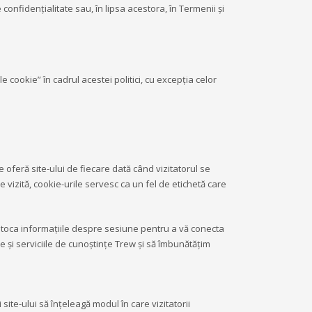
confidențialitate sau, în lipsa acestora, în Termenii și
cookie” în cadrul acestei politici, cu excepția celor
07:59
 oferă site-ului de fiecare dată când vizitatorul se
 vizită, cookie-urile servesc ca un fel de etichetă care
 stoca informațiile despre sesiune pentru a vă conecta
ile și serviciile de cunoștințe Trew și să îmbunătățim
ite-ului să înțeleagă modul în care vizitatorii