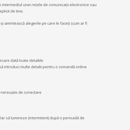
rin intermediul unei rețele de comunicații electronice sau
plicit de tine.
-și amintească alegerile pe care le faceți (cum ar fi
iecare dată toate detaliile
ă introduci multe detalii pentru o comandă online
ve nereuşite de conectare
mular să lumineze (intermitent) după o perioadă de